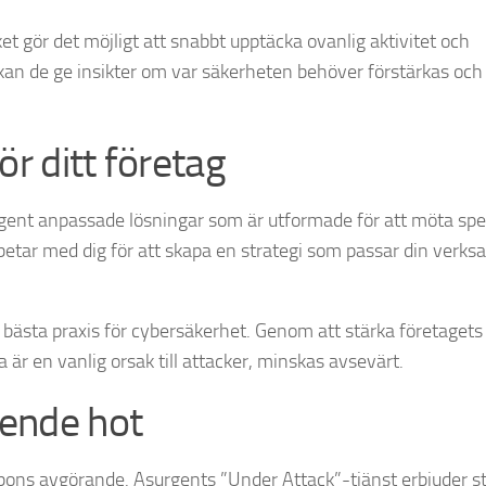
et gör det möjligt att snabbt upptäcka ovanlig aktivitet och
kan de ge insikter om var säkerheten behöver förstärkas och 
r ditt företag
urgent anpassade lösningar som är utformade för att möta spe
tar med dig för att skapa en strategi som passar din verk
 i bästa praxis för cybersäkerhet. Genom att stärka företagets
är en vanlig orsak till attacker, minskas avsevärt.
ående hot
spons avgörande. Asurgents ”Under Attack”-tjänst erbjuder s