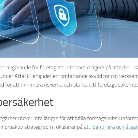
 det avgörande för företag att inte bara reagera på attacker u
”Under Attack” erbjuder ett omfattande skydd för din verksa
för att minimera riskerna och stärka ditt företags säkerhet
ybersäkerhet
gärder räcker inte längre för att hålla företagskritisk inform
n proaktiv strategi som fokuserar på att
identifiera och åtgä