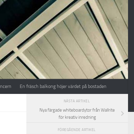
oncern
En fräsch balkong höjer värdet på bostaden
NÄSTA ARTIKEL
Nya färgade whiteboardytor från Wallrite
för kreativ inredning
FÖREGÅENDE ARTIKEL