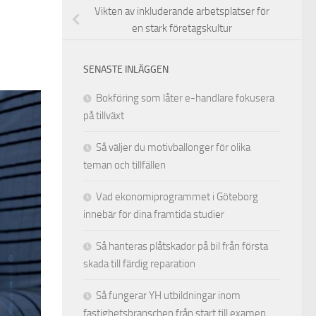
Vikten av inkluderande arbetsplatser för
en stark företagskultur
SENASTE INLÄGGEN
Bokföring som låter e-handlare fokusera
på tillväxt
Så väljer du motivballonger för olika
teman och tillfällen
Vad ekonomiprogrammet i Göteborg
innebär för dina framtida studier
Så hanteras plåtskador på bil från första
skada till färdig reparation
Så fungerar YH utbildningar inom
fastighetsbranschen från start till examen