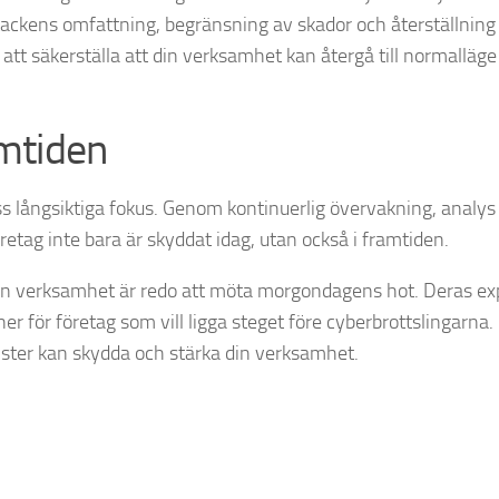
 attackens omfattning, begränsning av skador och återställning
tt säkerställa att din verksamhet kan återgå till normalläge
amtiden
ss långsiktiga fokus. Genom kontinuerlig övervakning, analys
öretag inte bara är skyddat idag, utan också i framtiden.
din verksamhet är redo att möta morgondagens hot. Deras ex
tner för företag som vill ligga steget före cyberbrottslingarna
nster kan skydda och stärka din verksamhet.