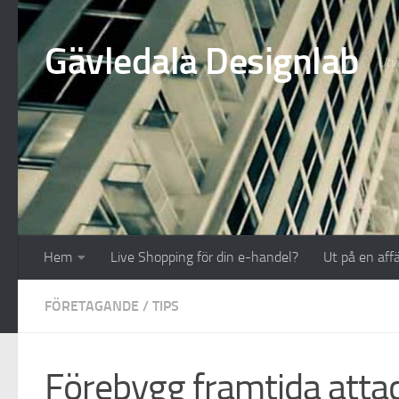
Hoppa till innehåll
Gävledala Designlab
Utve
Hem
Live Shopping för din e-handel?
Ut på en aff
FÖRETAGANDE
/
TIPS
Förebygg framtida atta