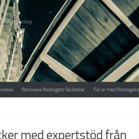
ckla ditt företag
ärsresa
Renovera företagets faciliteter
För er med företagsk
cker med expertstöd från