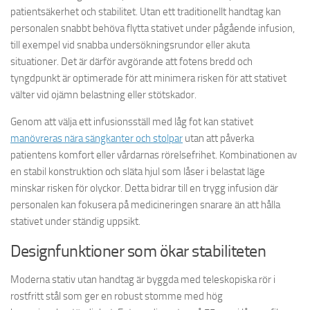
patientsäkerhet och stabilitet. Utan ett traditionellt handtag kan
personalen snabbt behöva flytta stativet under pågående infusion,
till exempel vid snabba undersökningsrundor eller akuta
situationer. Det är därför avgörande att fotens bredd och
tyngdpunkt är optimerade för att minimera risken för att stativet
välter vid ojämn belastning eller stötskador.
Genom att välja ett infusionsställ med låg fot kan stativet
manövreras nära sängkanter och stolpar
utan att påverka
patientens komfort eller vårdarnas rörelsefrihet. Kombinationen av
en stabil konstruktion och släta hjul som låser i belastat läge
minskar risken för olyckor. Detta bidrar till en trygg infusion där
personalen kan fokusera på medicineringen snarare än att hålla
stativet under ständig uppsikt.
Designfunktioner som ökar stabiliteten
Moderna stativ utan handtag är byggda med teleskopiska rör i
rostfritt stål som ger en robust stomme med hög