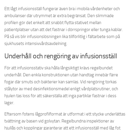
Ett lågt infusionsställ fungerar även bra i mobila vårdenheter och
ambulanser där utrymmet är extra begränsat. Den slimmade
profilen gör det enkelt att snabbt flytta stativet mellan
patientplatser utan att det fastnar i dörrspringor eller tunga kablar.
På så vis blir infusionslösningen lika tillförlitlig i fältarbete som på
sjukhusets intensivvårdsavdelning.
Underhåll och rengöring av infusionsställ
För att infusionsstativ ska hålla långsiktigt krävs regelbundet
underhåll. Den enkla konstruktionen utan handtag innebär färre
fogar där smuts och bakterier kan samlas. Vid rengöring torkas
stålytor av med desinfektionsmedel enligt vårdplatsrutiner, och
hjulen tas loss för att säkerställa att inga partiklar fastnar i dess
lager.
Eftersom fotens lågprofilformat är utformat i ett stycke underlättas
tvättning av basen vid golvytan. Regelbundna inspektioner av
hjullås och kopplingar garanterar att ett infusionsställ med låg fot