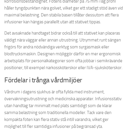
korrosionsbeständighet. Fotens diameter på 75 mm i låg profil
håller tyngdpunkten nära golvet, vilket ger ett stadigt stöd även vid
maximal belastning. Den stabila basen tillåter dessutom att flera
infusioner kan hängas parallellt utan att stativet tippas.
Det avsaknade handtaget bidrar också till att stativet kan placeras
väldigt nära väggar eller annan utrustning. Utrymmet runt sängen
frigörs för andra nödvändiga verktyg som syrgasmask eller
blodtrycksmaskin. Designen möjliggör därför en mer ergonomisk
arbetsplats för personalkategorier som ofta jobbar i semikrävande
positioner, till exempel narkossköterskor eller IVA-sjuksköterskor.
Fördelar i trånga vårdmiljöer
Vårdrum i dagens sjukhus är ofta fyllda med instrument,
övervakningsutrustning och medicinska apparater. Infusionsstativ
utan handtag tar minimalt med plats samtidigt som de klarar
samma belastning som traditionella modeller. Tack vare den
kompakta foten kan flera stativ stå intill varandra, vilket ger
möjlighet till fler samtidiga infusioner på begränsad yta.