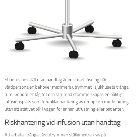
Ett infusionsställ utan handtag är en smart lösning när
vårdpersonalen behöver maximera utrymmet i sjukhusets trånga
rum. Genom en låg fot och slimmad stomme skapas en pålitlig
infusionsplats som förenklar hantering av dropp och medicinering
utan att stativet blir i vägen för annan utrustning eller patienter.
Riskhantering vid infusion utan handtag
Att arbeta i trånga vårdutrymmen ställer extra krav på