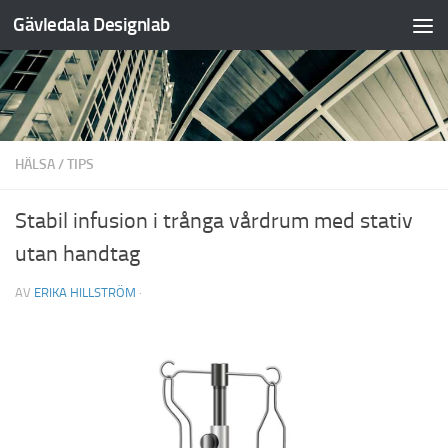
Gävledala Designlab
Hoppa till innehåll
HÄLSA
/
TIPS
Stabil infusion i trånga vårdrum med stativ
utan handtag
AV
ERIKA HILLSTRÖM
·