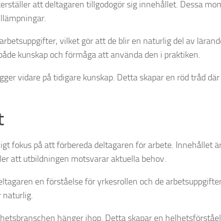
ställer att deltagaren tillgodogör sig innehållet. Dessa m
illämpningar.
betsuppgifter, vilket gör att de blir en naturlig del av lärand
både kunskap och förmåga att använda den i praktiken.
ger vidare på tidigare kunskap. Detta skapar en röd tråd där
t
gt fokus på att förbereda deltagaren för arbete. Innehållet ä
er att utbildningen motsvarar aktuella behov.
tagaren en förståelse för yrkesrollen och de arbetsuppgifte
 naturlig.
stighetsbranschen hänger ihop. Detta skapar en helhetsförstå