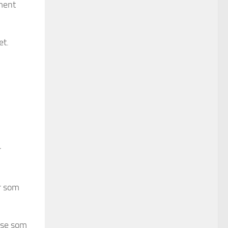
oment
et.
r
r som
else som