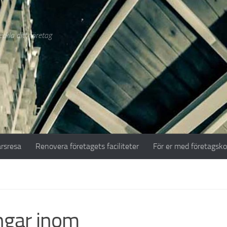
ckla ditt företag
ärsresa
Renovera företagets faciliteter
För er med företagsk
ingar inom