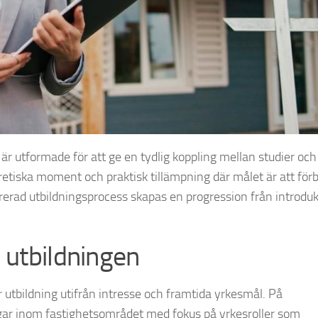
r utformade för att ge en tydlig koppling mellan studier och
retiska moment och praktisk tillämpning där målet är att för
rerad utbildningsprocess skapas en progression från introdukt
 utbildningen
utbildning utifrån intresse och framtida yrkesmål. På
ngar inom fastighetsområdet med fokus på yrkesroller som