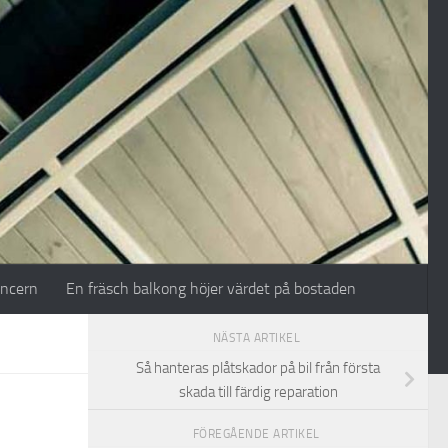
oncern
En fräsch balkong höjer värdet på bostaden
NÄSTA ARTIKEL
Så hanteras plåtskador på bil från första
skada till färdig reparation
FÖREGÅENDE ARTIKEL