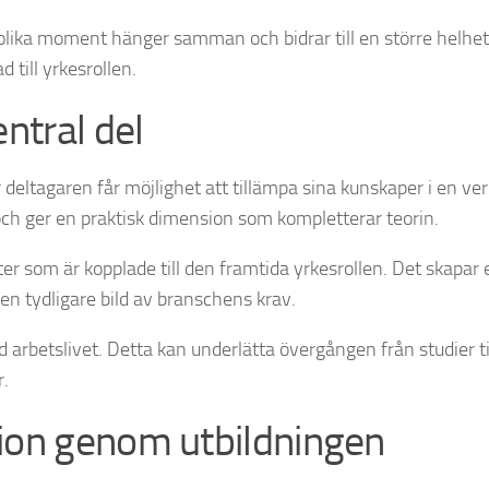
r olika moment hänger samman och bidrar till en större helhet
 till yrkesrollen.
ntral del
r deltagaren får möjlighet att tillämpa sina kunskaper i en ver
och ger en praktisk dimension som kompletterar teorin.
r som är kopplade till den framtida yrkesrollen. Det skapar 
 en tydligare bild av branschens krav.
d arbetslivet. Detta kan underlätta övergången från studier ti
r.
ion genom utbildningen