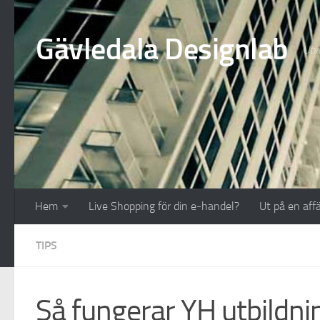
Hoppa till innehåll
Gävledala Designlab
Utve
Hem
Live Shopping för din e-handel?
Ut på en aff
TIPS
Så fungerar YH utbildn