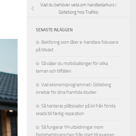
Vad du behöver veta om handledarkurs i
Göteborg hos Trafiko
SENASTE INLÄGGEN
Bokföring som låter e-handlare fokusera
på tillväxt
Så väljer du motivballonger för olika
teman och tillfällen
Vad ekonomiprogrammet i Göteborg
innebär för dina framtida studier
Så hanteras plåtskador på bil från första
skada till färdig reparation
Så fungerar YH utbildningar inom
fastighetsbranschen från start till examen