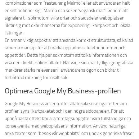
kombinationer som ”restaurang Malmö” eller att användaren helt
enkelt befinner sig i Malmö och söker ”vegansk mat”. Genom att
signalera till sökmotorn vilka orter och stadsdelar webbplatsen
riktar sig mot ökar chanserna för exponering i kartpaket och lokala
listningar.
En annan viktig aspekt är att använda korrekt strukturdata, så kallad
schema markup, för att märka upp adress, telefonnummer och
öppettider. Detta hjälper sökmotorn att tolka informationen och
visa den direkt i sökresultatet. När varje sida har tydliga geografiska
markörer stärks relevansen i användarens ögon och bidrar till
förbättrad rankning för lokalt sök.
Optimera Google My Business-profilen
Google My Business är central för alla lokala sökningar eftersom
profilen syns i kartpaketet och i den högra sidopanelen. För att
uppnå bästa effekt bör alla företagsuppgifter vara fullständiga och
konsekventa med webbplatsens information. Använd naturliga
ankartexter som ”besök vår webbplats” och undvik generiska fraser