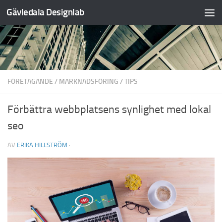
Gävledala Designlab
Hoppa till innehåll
FÖRETAGANDE
/
MARKNADSFÖRING
/
TIPS
Förbättra webbplatsens synlighet med lokal
seo
AV
ERIKA HILLSTRÖM
·