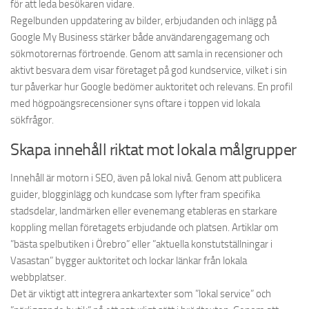
för att leda besökaren vidare.
Regelbunden uppdatering av bilder, erbjudanden och inlägg på
Google My Business stärker både användarengagemang och
sökmotorernas förtroende. Genom att samla in recensioner och
aktivt besvara dem visar företaget på god kundservice, vilket i sin
tur påverkar hur Google bedömer auktoritet och relevans. En profil
med högpoängsrecensioner syns oftare i toppen vid lokala
sökfrågor.
Skapa innehåll riktat mot lokala målgrupper
Innehåll är motorn i SEO, även på lokal nivå. Genom att publicera
guider, blogginlägg och kundcase som lyfter fram specifika
stadsdelar, landmärken eller evenemang etableras en starkare
koppling mellan företagets erbjudande och platsen. Artiklar om
”bästa spelbutiken i Örebro” eller ”aktuella konstutställningar i
Vasastan” bygger auktoritet och lockar länkar från lokala
webbplatser.
Det är viktigt att integrera ankartexter som ”lokal service” och