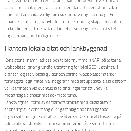
”närliggande butik” på ett naturligt sätt i brödtexten. Genom att
väva in relevanta geografiska termer utan att överoptimera blir
innehållet användarvänligt och sökmotorvänligt samtidigt. En
löpande publicering av nyheter och evenemang skapar dessutom
en kontinuerlig flöde av färskt innehåll som signalerar aktivitet och
engagemang mot målgruppen.
Hantera lokala citat och länkbyggnad
Konsistens i namn, adress och telefonnummer (NAP) på externa
webbplatser är en grundförutsättning för lokal SEO. Listningar i
branschregister, lokala guider och partnerwebbplatser stärker
företagets legitimitet. Var noggrann med att uppdatera alla citat om
verksamheten vid eventuella förändringar för att undvika
motstridiga signaler mot sökmotorerna.
Länkbyggnad i form av samarbetsprojekt med lokala aktörer,
sponsring av evenemang eller gästinlägg hos närliggande
organisationer ger kvalitativa bakåtlänkar. Genom att fokusera på
relevanta webbplatser inom samma närområde kan ett starkt
länknätverk växa fram, vilket i sin tur bidrar till högre