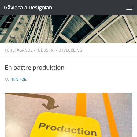
Gävledala Designlab
Hoppa till innehåll
FÖRETAGANDE
/
INDUSTRI
/
UTVECKLING
En bättre produktion
AV
RNN.YQE.
·